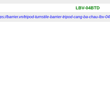
LBV-04BTD
tps://barrier.vn/tripod-turnstile-barrier-tripod-cang-ba-chau-lbv-04