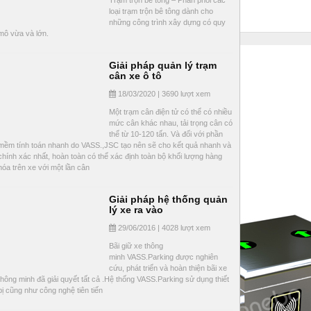
Trạm trộn bê tông – Phân phối các
loại trạm trộn bê tông dành cho
những công trình xây dựng có quy
mô vừa và lớn.
Giải pháp quản lý trạm
cân xe ô tô
18/03/2020 | 3690 lượt xem
Một trạm cân điện tử có thể có nhiều
mức cân khác nhau, tải trọng cân có
thể từ 10-120 tấn. Và đối với phần
mềm tính toán nhanh do VASS.,JSC tạo nên sẽ cho kết quả nhanh và
chính xác nhất, hoàn toàn có thể xác định toàn bộ khối lượng hàng
hóa trên xe với một lần cân
Giải pháp hệ thống quản
lý xe ra vào
29/06/2016 | 4028 lượt xem
Bãi giữ xe thông
minh VASS.Parking được nghiên
cứu, phát triển và hoàn thiện bãi xe
thông minh đã giải quyết tất cả .Hệ thống VASS.Parking sử dụng thiết
bị cũng như công nghệ tiên tiến