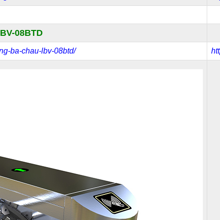
BV-08BTD
-cang-ba-chau-lbv-08btd/
ht