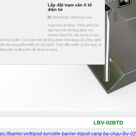
Lắp đặt trạm cân ô tô
điện tử
29/06/2016 | 2060 lượt xem
Trạm trộn bê tông – Phân phối các
loại trạm trộn bê tông dành cho
những công trình xây dựng có quy
mô vừa và lớn. Các trạm trộn bê tông được ứng dụng các công nghệ
hiện đại trong điều khiển và vận hành. Trạm điều khiển có tích hợp cả
tiếng Việt và tiếng Anh dễ dàng sử dụng.
LBV-02BTD
tps://barrier.vn/tripod-turnstile-barrier-tripod-cang-ba-chau-lbv-0