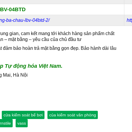
BV-04BTD
-cang-ba-chau-lbv-04btd-2/
ht
trung gian, cam kết mang tới khách hàng sản phẩm chất
n – mặt bằng – yêu cầu của chủ đầu tư
ặt đảm bảo hoàn trả mặt bằng gọn đẹp. Bảo hành dài lâu
p Tự động hóa Việt Nam.
g Mai, Hà Nội
cửa kiểm soát bể bơi
của kiểm soát văn phòng
rnstile
vass