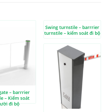
Swing turnstile – barrrier
turnstile – kiểm soát đi bộ
ate – barrrier
le – Kiểm soát
ười đi bộ