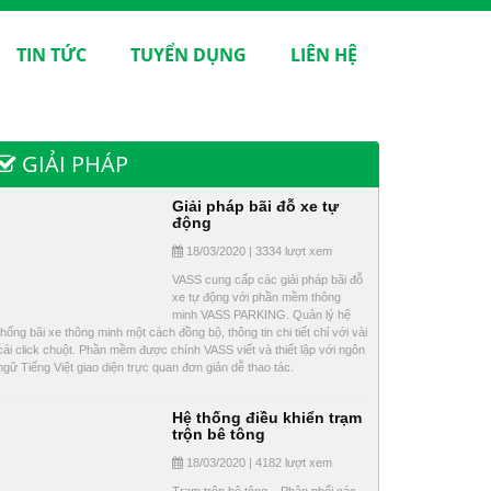
TIN TỨC
TUYỂN DỤNG
LIÊN HỆ
GIẢI PHÁP
Giải pháp bãi đỗ xe tự
động
18/03/2020 | 3334 lượt xem
VASS cung cấp các giải pháp bãi đỗ
xe tự động với phần mềm thông
minh VASS PARKING. Quản lý hệ
thống bãi xe thông minh một cách đồng bộ, thông tin chi tiết chỉ với vài
cái click chuột. Phần mềm được chính VASS viết và thiết lập với ngôn
ngữ Tiếng Việt giao diện trực quan đơn giản dễ thao tác.
Hệ thống điều khiển trạm
trộn bê tông
18/03/2020 | 4182 lượt xem