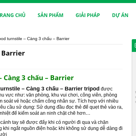
RANG CHỦ
SẢN PHẨM
GIẢI PHÁP
DỰ ÁN
pod turnstile – Càng 3 chấu – Barrier
 Barrier
– Càng 3 chấu – Barrier
rnstile – Càng 3 chấu – Barrier tripod
được
 khu vực như: văn phòng, khu vui chơi, công viên, phòng
m soát vé hoặc chấm công nhân sự. Tích hợp với nhiều
 yêu cầu sử dụng: Sử dụng đầu đọc thẻ để quẹt thẻ vào ra,
 nhiệt để kiểm soát an ninh chặt chẽ hơn…
 cánh tay sẽ được đẩy khi có người đi qua và chặn
g khi ngắt nguồn điện hoặc khi không sử dụng dễ dàng đi
gười