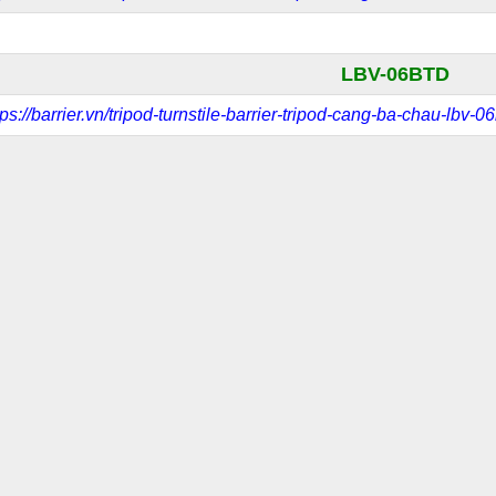
LBV-06BTD
tps://barrier.vn/tripod-turnstile-barrier-tripod-cang-ba-chau-lbv-06