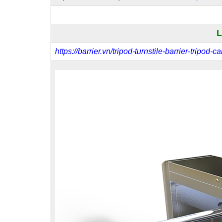
L
https://barrier.vn/tripod-turnstile-barrier-tripod