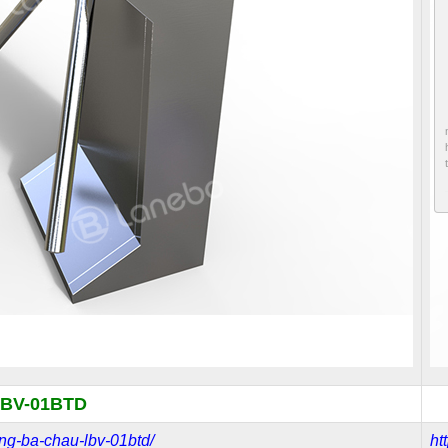
BV-01BTD
-cang-ba-chau-lbv-01btd/
ht