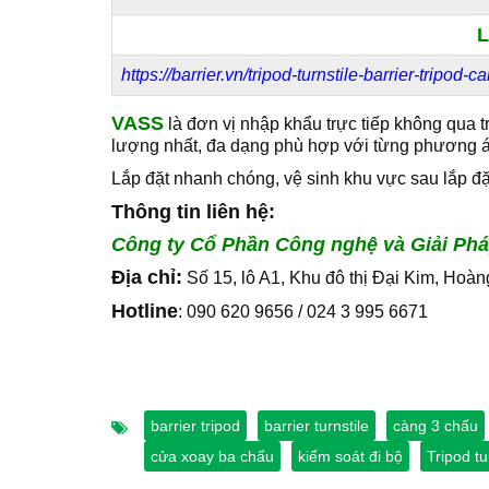
L
https://barrier.vn/tripod-turnstile-barrier-tripod
VASS
là đơn vị nhập khẩu trực tiếp không qua 
lượng nhất, đa dạng phù hợp với từng phương á
Lắp đặt nhanh chóng, vệ sinh khu vực sau lắp đ
Thông tin liên hệ:
Công ty Cổ Phần Công nghệ và Giải Phá
Địa chỉ:
Số 15, lô A1, Khu đô thị Đại Kim, Hoàn
Hotline
: 090 620 9656 / 024 3 995 6671
barrier tripod
barrier turnstile
càng 3 chấu
cửa xoay ba chấu
kiểm soát đi bộ
Tripod tu