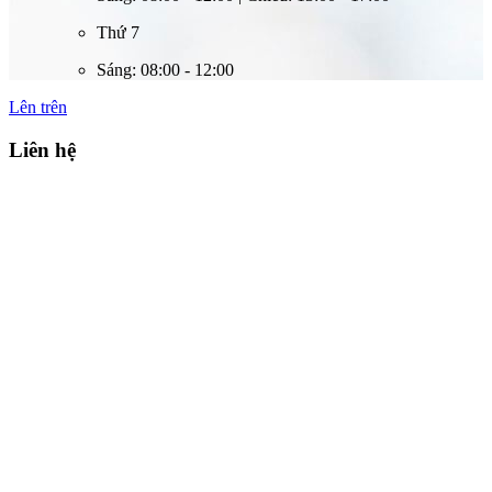
Thứ 7
Sáng: 08:00 - 12:00
Lên trên
Liên hệ
Công ty cổ phần công nghệ và giải pháp tự động hóa Việt Nam
Adress: Số 15 lô A1, Đại Kim, Hoàng Mai, Hà Nội
Email: info@vass.net.vn
Điện thoại: 024 3 9956671
Hotline: 090 86 555 86