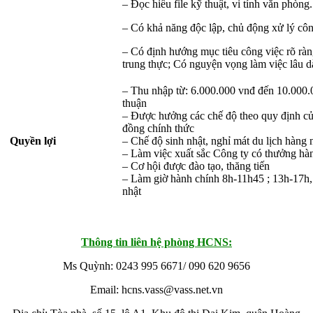
– Đọc hiểu file kỹ thuật, vi tính văn phòng.
– Có khả năng độc lập, chủ động xử lý côn
– Có định hướng mục tiêu công việc rõ ràng
trung thực; Có nguyện vọng làm việc lâu dài
– Thu nhập từ: 6.000.000 vnđ đến 10.000.
thuận
– Được hưởng các chế độ theo quy định củ
đồng chính thức
Quyền lợi
– Chế độ sinh nhật, nghỉ mát du lịch hàng
– Làm việc xuất sắc Công ty có thưởng hà
– Cơ hội được đào tạo, thăng tiến
– Làm giờ hành chính 8h-11h45 ; 13h-17h,
nhật
Thông tin liên hệ phòng HCNS:
Ms Quỳnh: 0243 995 6671/ 090 620 9656
Email: hcns.vass@vass.net.vn