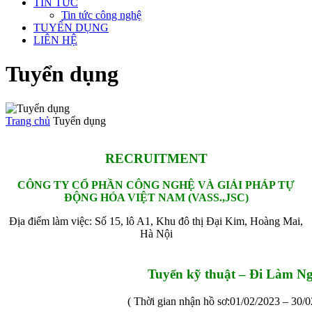
TIN TỨC
Tin tức công nghệ
TUYỂN DỤNG
LIÊN HỆ
Tuyển dụng
Trang chủ
Tuyển dụng
RECRUITMENT
CÔNG TY CỔ PHẦN CÔNG NGHỆ VÀ GIẢI PHÁP TỰ
ĐỘNG HÓA VIỆT NAM (VASS.,JSC)
Địa điểm làm việc: Số 15, lô A1, Khu đô thị Đại Kim, Hoàng Mai,
Hà Nội
Tuyển kỹ thuật – Đi Làm N
( Thời gian nhận hồ sơ:01/02/2023 – 30/0