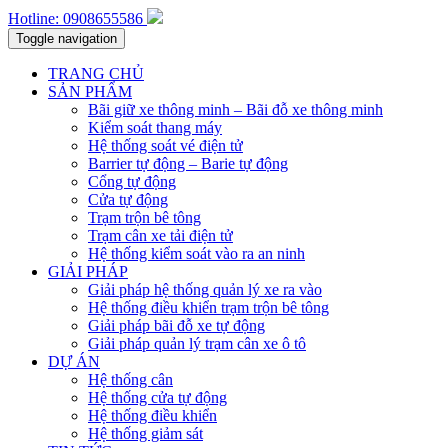
Hotline: 0908655586
Toggle navigation
TRANG CHỦ
SẢN PHẨM
Bãi giữ xe thông minh – Bãi đỗ xe thông minh
Kiểm soát thang máy
Hệ thống soát vé điện tử
Barrier tự động – Barie tự động
Cổng tự động
Cửa tự động
Trạm trộn bê tông
Trạm cân xe tải điện tử
Hệ thống kiểm soát vào ra an ninh
GIẢI PHÁP
Giải pháp hệ thống quản lý xe ra vào
Hệ thống điều khiển trạm trộn bê tông
Giải pháp bãi đỗ xe tự động
Giải pháp quản lý trạm cân xe ô tô
DỰ ÁN
Hệ thống cân
Hệ thống cửa tự động
Hệ thống điều khiển
Hệ thống giảm sát