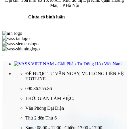
Địa chỉ: Tòa nhà số 15, lô A1, Khu đô thị Đại Kim, quận Hoàng
Mai, TP.Hà Nội
Chưa có bình luận
.
ĐỂ ĐƯỢC TƯ VẤN NGAY, VUI LÒNG LIÊN HỆ
HOTLINE
090.86.555.86
THỜI GIAN LÀM VIỆC:
Văn Phòng Đại Diện
Thứ 2 đến Thứ 6
Sáng: 08:00 - 12:00 | Chiều: 13:00 - 17:00