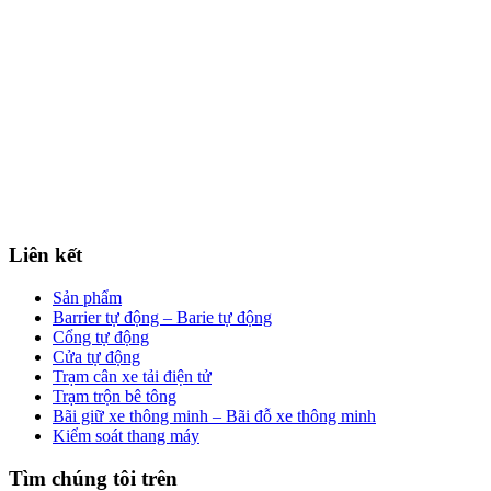
Liên kết
Sản phẩm
Barrier tự động – Barie tự động
Cổng tự động
Cửa tự động
Trạm cân xe tải điện tử
Trạm trộn bê tông
Bãi giữ xe thông minh – Bãi đỗ xe thông minh
Kiểm soát thang máy
Tìm chúng tôi trên