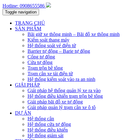
Hotline: 0908655586
Toggle navigation
TRANG CHỦ
SẢN PHẨM
Bãi giữ xe thông minh – Bãi đỗ xe thông minh
Kiểm soát thang máy
Hệ thống soát vé điện tử
Barrier tự động – Barie tự động
Cổng tự động
Cửa tự động
Trạm trộn bê tông
Trạm cân xe tải điện tử
Hệ thống kiểm soát vào ra an ninh
GIẢI PHÁP
Giải pháp hệ thống quản lý xe ra vào
Hệ thống điều khiển trạm trộn bê tông
Giải pháp bãi đỗ xe tự động
Giải pháp quản lý trạm cân xe ô tô
DỰ ÁN
Hệ thống cân
Hệ thống cửa tự động
Hệ thống điều khiển
Hệ thống giảm sát