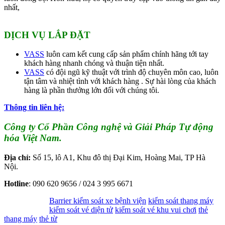
nhất,
DỊCH VỤ LẮP ĐẶT
VASS
luôn cam kết cung cấp sản phẩm chính hãng tới tay
khách hàng nhanh chóng và thuận tiện nhất.
VASS
có đội ngũ kỹ thuật với trình độ chuyên môn cao, luôn
tận tâm và nhiệt tình với khách hàng . Sự hài lòng của khách
hàng là phần thưởng lớn đối với chúng tôi.
Thông tin liên hệ:
Công ty Cổ Phần Công nghệ và Giải Pháp Tự động
hóa Việt Nam.
Địa chỉ:
Số 15, lô A1, Khu đô thị Đại Kim, Hoàng Mai, TP Hà
Nội.
Hotline
: 090 620 9656 / 024 3 995 6671
Barrier kiểm soát xe bệnh viện
kiểm soát thang máy
kiểm soát vé diện tử
kiểm soát vé khu vui chơi
thẻ
thang máy
thẻ từ