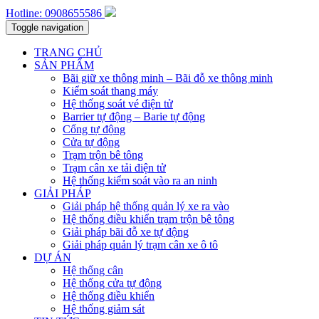
Hotline: 0908655586
Toggle navigation
TRANG CHỦ
SẢN PHẨM
Bãi giữ xe thông minh – Bãi đỗ xe thông minh
Kiểm soát thang máy
Hệ thống soát vé điện tử
Barrier tự động – Barie tự động
Cổng tự động
Cửa tự động
Trạm trộn bê tông
Trạm cân xe tải điện tử
Hệ thống kiểm soát vào ra an ninh
GIẢI PHÁP
Giải pháp hệ thống quản lý xe ra vào
Hệ thống điều khiển trạm trộn bê tông
Giải pháp bãi đỗ xe tự động
Giải pháp quản lý trạm cân xe ô tô
DỰ ÁN
Hệ thống cân
Hệ thống cửa tự động
Hệ thống điều khiển
Hệ thống giảm sát