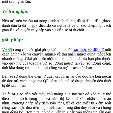
một cách gian lận.
Vé trùng lặp:
Nếu mã trên vé tồn tại trong danh sách nhưng đã bị đánh dấu (được
đánh dấu là đã nhập), điều đó có nghĩa là vé bị sao chép một cách
gian lận và quyền truy cập vào sự kiện sẽ bị từ chối.
giải pháp:
VASS
cung cấp các giải pháp khác nhau để
xác thực vé điện tử
một
cách chính xác và chuyên nghiệp và thu nhận người dùng một cách
nhanh chóng. Giải pháp tốt nhất cho cho tòa nhà của bạn phụ thuộc
vào quy mô của tòa nhà với số lượng người ra vào, số lượng cổng,
tính khả dụng của internet tại cổng và ngân sách của bạn.
Bạn sẽ sử dụng thẻ điện tử quét xác nhận tại đầu đọc thẻ bên ngoài
để đọc mã vạch hoặc mã QR. Sau đó, mã số được chuyển đến thiết
bị để xác nhận.
Thiết bị giao tiếp với máy chủ thông qua internet để xác thực thẻ
theo danh sách trung tâm và hiển thị kết quả xác nhận trên màn
hình. Phương pháp này đảm bảo rằng tất cả các thiết bị kiểm soát
cổng xác thực dựa trên một danh sách trung tâm duy nhất và chúng
luôn đồng bộ. Hơn nữa, họ có quyền truy cập vào thông tin gần đây