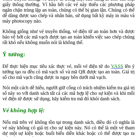
giấy thông thường. Vì hầu hết các vé này thiếu các phương pháp
ngăn chặn trùng lặp an toàn, chúng có thể bị gian lận. Chúng có thể
dễ dàng được sao chép và nhân bản, sử dụng bất kỳ máy in màu và
máy photocopy nào.
Không giống như vé truyền thống, vé điện tử an toàn hơn và được
bảo vệ bởi các mã vạch được tạo an toàn khiến việc sao chép chúng
rất khó nếu không muốn nói là không thể.
Ý tưởng:
Để thực hiện mục tiêu xác thực vé, mỗi vé điện tử do
VASS
lên ý
tưởng tạo ra đều có mã vạch số và mã QR được tạo an toàn. Giá trị
số cho mã vạch cũng được in ngay bên dưới mã vạch.
Nói một cách dễ hiểu, người giữ cổng có trách nhiệm kiểm tra giá trị
số này so với danh sách tất cả các mã hợp lệ cho sự kiện và khi mỗi
vé điện tử được sử dụng, hãy kiểm tra mã đó khỏi danh sách.
Vé không hợp lệ:
Nếu mã trên vé không tồn tại trong danh sách, điều đó có nghĩa là
vé này không có giá trị cho sự kiện này. Nó có thể là một vé tham
dự một sự kiện hoặc buổi biểu diễn khác hoặc có thể được tạo ra