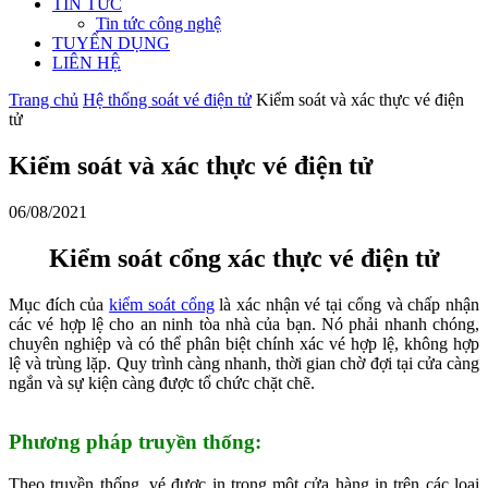
TIN TỨC
Tin tức công nghệ
TUYỂN DỤNG
LIÊN HỆ
Trang chủ
Hệ thống soát vé điện tử
Kiểm soát và xác thực vé điện
tử
Kiểm soát và xác thực vé điện tử
06/08/2021
Kiểm soát cổng xác thực vé điện tử
Mục đích của
kiểm soát cổng
là xác nhận vé tại cổng và chấp nhận
các vé hợp lệ cho an ninh tòa nhà của bạn. Nó phải nhanh chóng,
chuyên nghiệp và có thể phân biệt chính xác vé hợp lệ, không hợp
lệ và trùng lặp. Quy trình càng nhanh, thời gian chờ đợi tại cửa càng
ngắn và sự kiện càng được tổ chức chặt chẽ.
Phương pháp truyền thống:
Theo truyền thống, vé được in trong một cửa hàng in trên các loại