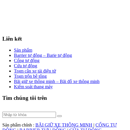
Liên kết
Sản phẩm
Barrier tự động – Barie tự động
Cổng tự động
Cửa tự động
Trạm cân xe tải điện tử
Trạm trộn bê tông
Bãi giữ xe thông minh – Bãi đỗ xe thông minh
Kiểm soát thang máy
Tìm chúng tôi trên
Sản phẩm chính :
BÃI GIỮ XE THÔNG MINH
|
CỔNG TỰ