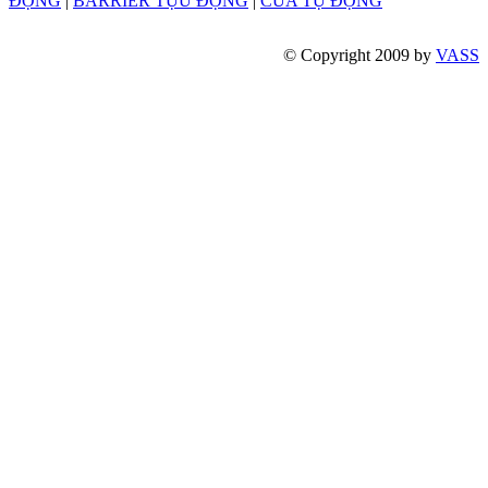
ĐỘNG
|
BARRIER TỰU ĐỘNG
|
CỬA TỰ ĐỘNG
© Copyright 2009 by
VASS