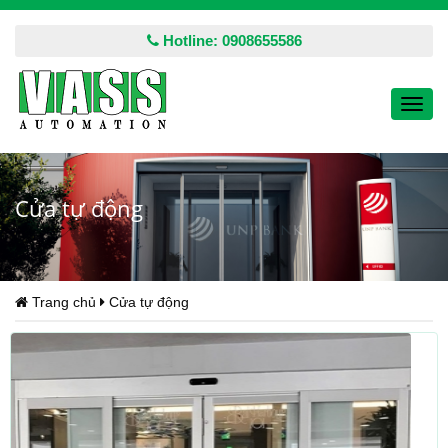
Hotline: 0908655586
Toggl
navig
Cửa tự động
Trang chủ
Cửa tự động