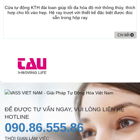
Cửa tự động KTH đài loan giúp tối đa hóa độ mở thông thủy, thích
hợp cho lối vào hẹp. Hệ ray trượt với thiết kế đặc biệt được đúc
sẵn trong hộp ray
Chi tiết
.
ĐỂ ĐƯỢC TƯ VẤN NGAY, VUI LÒNG LIÊN HỆ
HOTLINE
090.86.555.86
THỜI GIAN LÀM VIỆC: