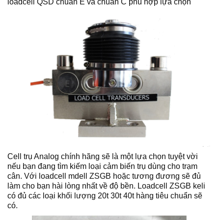
loadcell QSD chuẩn E và chuẩn C phù hợp lựa chọn
Cell trụ Analog chính hãng sẽ là một lựa chọn tuyệt vời
nếu bạn đang tìm kiếm loại cảm biến trụ dùng cho trạm
cân. Với loadcell mdell ZSGB hoặc tương đương sẽ đủ
làm cho bạn hài lòng nhất về độ bền. Loadcell ZSGB keli
có đủ các loại khối lượng 20t 30t 40t hàng tiêu chuẩn sẽ
có.