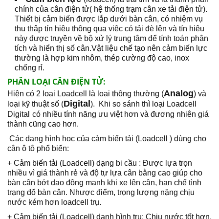
chính của cân điện tử( hệ thống trạm cân xe tải điện tử).
Thiết bị cảm biến được lắp dưới bàn cân, có nhiệm vụ
thu thập tín hiệu thông qua việc có tải đè lên và tín hiệu
này được truyền về bộ xử lý trung tâm để tính toán phân
tích và hiển thị số cân.Vật liệu chế tạo nên cảm biến lực
thường là hợp kim nhôm, thép cường độ cao, inox
chống rỉ.
PHÂN LOẠI CÂN ĐIỆN TỬ:
Analog
Hiện có 2 loại Loadcell là loại thông thường (
) và
Digital
loại kỹ thuật số (
). Khi so sánh thì loại Loadcell
Digital
có nhiều tính năng ưu việt hơn và đương nhiên giá
thành cũng cao hơn.
Các dạng hình học của cảm biến tải (Loadcell ) dùng cho
cân ô tô phổ biến:
+ Cảm biến tải (Loadcell) dạng bi cầu : Được lựa trọn
nhiều vì giá thành rẻ và độ tự lựa cân bằng cao giúp cho
bàn cân bớt dao động mạnh khi xe lên cân, hạn chế tình
trạng đổ bàn cân. Nhược điểm, trọng lượng nặng chịu
nước kém hơn loadcell trụ.
+ Cảm biến tải (Loadcell) dạnh hình trụ: Chịu nước tốt hơn,