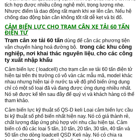
tích hợp được nhiều công nghệ mới, trọng lượng nhẹ.
Nhược điểm là dao động rất mạnh khi xe lên cân. Nếu hệ
chống dao động bàn cân không tốt rất dễ kẹt và bị đổ.
CẢM BIẾN LỰC CHO TRẠM CÂN XE TẢI 60 TẤN
ĐIỆN TỬ
Trạm cân xe tải 60 tấn
dùng để cân các phương tiện
trong các khu công
vận chuyển hàng hoá đường bộ.
nghiệp, nơi khai thác nguyên liệu
cho các công
,
ty xuất nhập khẩu
Cảm biến lực ( loadcell) cho trạm cân xe tải 60 tấn điện tử
hiện tại trên thị trường có vô vàn các mẫu mã, model khác
nhau nhưng hiện tại ở nước ta về độ phổ biến ứng dụng
chỉ có một số loại đã và đang được ứng dụng nhiều nhất.
Nó sẽ được kể tên sau đây để quý vị và khách hàng có thể
tham khảo.
Cảm biến lực kỹ thuật số QS-D keli Loại cảm biến lực cầu
bi kỹ thuật số phổ biến nhất hiện nay. Nó có giá thành rẻ,
chất lượng đáp ứng phù hợp với nhu cầu hiện tại. Cảm
biến có đủ các loại 5 tấn, 10 tấn, 20 tấn, 30 tấn, 40 tấn và
50 tấn cho dòng loadcell QSD Keli này. Nó có chia ra