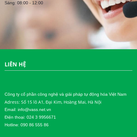
Sáng: 08:00 - 12:00
LIÊN HỆ
Công ty cổ phần công nghệ và giải pháp tự động hóa Việt Nam
Adress: Số 15 lô A1, Đại Kim, Hoàng Mai, Hà Nội
Email: info@vass.net.vn
Điện thoại: 024 3 9956671
Hotline: 090 86 555 86