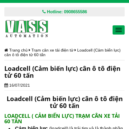
Hotline: 0908655586
Toggl
navig
Trang chủ
Trạm cân xe tải điện tử
Loadcell (Cảm biến lực)
cân ô tô điện tử 60 tấn
Loadcell (Cảm biến lực) cân ô tô điện
tử 60 tấn
16/07/2021
Loadcell (Cảm biến lực) cân ô tô điện
tử 60 tấn
LOADCELL ( CẢM BIẾN LỰC) TRẠM CÂN XE TẢI
60 TẤN
Cảm biến lực
(loadcell) là trái tim và là thành phần