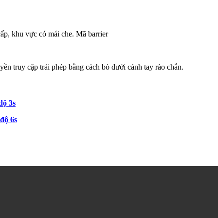
cấp, khu vực có mái che. Mã barrier
yền truy cập trái phép bằng cách bò dưới cánh tay rào chắn.
độ 3s
độ 6s