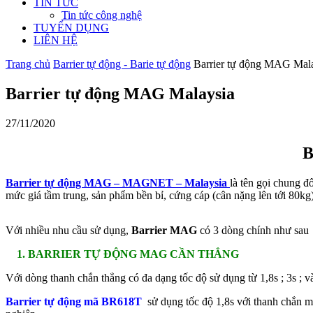
TIN TỨC
Tin tức công nghệ
TUYỂN DỤNG
LIÊN HỆ
Trang chủ
Barrier tự động - Barie tự động
Barrier tự động MAG Mal
Barrier tự động MAG Malaysia
27/11/2020
B
Barrier tự động MAG – MAGNET – Malaysia
là tên gọi chung đ
mức giá tầm trung, sản phẩm bền bỉ, cứng cáp (cân nặng lên tới 80kg
Với nhiều nhu cầu sử dụng,
Barrier MAG
có 3 dòng chính như sau
1. BARRIER TỰ ĐỘNG MAG CẦN THẲNG
Với dòng thanh chắn thẳng có đa dạng tốc độ sử dụng từ 1,8s ; 3s ; v
Barrier tự động mã BR618T
sử dụng tốc độ 1,8s với thanh chắn m