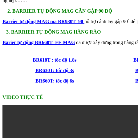
nghiệp…….
2. BARRIER TỰ ĐỘNG MAG CẦN GẬP 90 ĐỘ
Barrier tự động MAG mã BR930T_90
hỗ trợ cánh tay gập 90˚ để 
3. BARRIER TỰ ĐỘNG MAG HÀNG RÀO
Barier tự động BR660T_FE MAG
đã được xây dựng trong hàng rà
BR618T : tốc độ 1.8s
BR
BR630T: tốc độ 3s
B
BR660T: tốc độ 6s
B
VIDEO THỰC TẾ