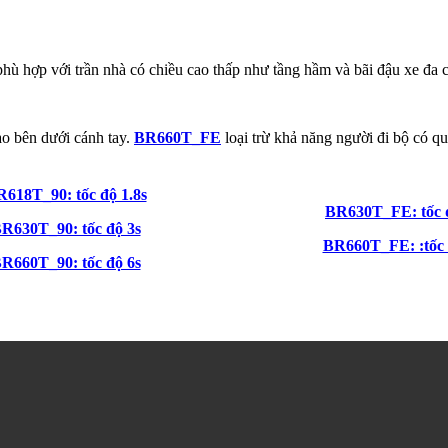
phù hợp với trần nhà có chiều cao thấp như tầng hầm và bãi đậu xe đa 
o bên dưới cánh tay.
BR660T_FE
loại trừ khả năng người đi bộ có qu
618T_90: tốc độ 1.8s
BR630T_FE: tốc 
R630T_90: tốc độ 3s
BR660T_FE: :tốc 
R660T_90: tốc độ 6s