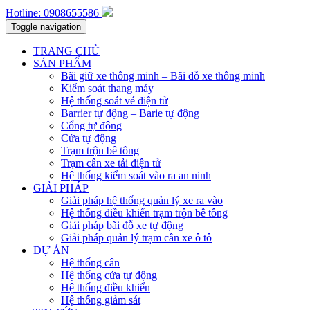
Hotline: 0908655586
Toggle navigation
TRANG CHỦ
SẢN PHẨM
Bãi giữ xe thông minh – Bãi đỗ xe thông minh
Kiểm soát thang máy
Hệ thống soát vé điện tử
Barrier tự động – Barie tự động
Cổng tự động
Cửa tự động
Trạm trộn bê tông
Trạm cân xe tải điện tử
Hệ thống kiểm soát vào ra an ninh
GIẢI PHÁP
Giải pháp hệ thống quản lý xe ra vào
Hệ thống điều khiển trạm trộn bê tông
Giải pháp bãi đỗ xe tự động
Giải pháp quản lý trạm cân xe ô tô
DỰ ÁN
Hệ thống cân
Hệ thống cửa tự động
Hệ thống điều khiển
Hệ thống giảm sát