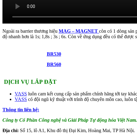
Ngoài ra barrier thương hiệu
MAG – MAGNET
còn có 1 dòng sản
độ nhanh hơn là 1s; 1,8s ; 3s ; 6s. Còn về ứng dụng đều có thể được
BR530
BR560
DỊCH VỤ LẮP ĐẶT
VASS
luôn cam kết cung cấp sản phẩm chính hãng tới tay khác
VASS
có đội ngũ kỹ thuật với trình độ chuyên môn cao, luôn tậ
Thông tin liên hệ:
Công ty Cổ Phần Công nghệ và Giải Pháp Tự động hóa Việt Nam.
Địa chỉ:
Số 15, lô A1, Khu đô thị Đại Kim, Hoàng Mai, TP Hà Nội.