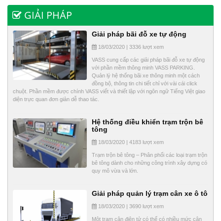
GIẢI PHÁP
Giải pháp bãi đỗ xe tự động
18/03/2020 | 3336 lượt xem
VASS cung cấp các giải pháp bãi đỗ xe tự động
với phần mềm thông minh VASS PARKING.
Quản lý hệ thống bãi xe thông minh một cách
đồng bộ, thông tin chi tiết chỉ với vài cái click
chuột. Phần mềm được chính VASS viết và thiết lập với ngôn ngữ Tiếng Việt giao
diện trực quan đơn giản dễ thao tác.
Hệ thống điều khiển trạm trộn bê
tông
18/03/2020 | 4183 lượt xem
Trạm trộn bê tông – Phân phối các loại trạm trộn
bê tông dành cho những công trình xây dựng có
quy mô vừa và lớn.
Giải pháp quản lý trạm cân xe ô tô
18/03/2020 | 3690 lượt xem
Một trạm cân điện tử có thể có nhiều mức cân