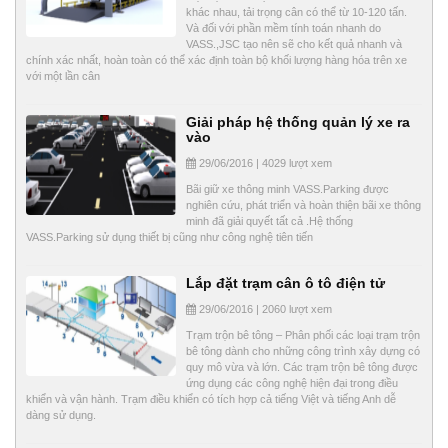
khác nhau, tải trọng cân có thể từ 10-120 tấn.
Và đối với phần mềm tính toán nhanh do
VASS.,JSC tạo nên sẽ cho kết quả nhanh và
chính xác nhất, hoàn toàn có thể xác định toàn bộ khối lượng hàng hóa trên xe
với một lần cân
Giải pháp hệ thống quản lý xe ra
vào
29/06/2016 | 4029 lượt xem
Bãi giữ xe thông minh VASS.Parking được
nghiên cứu, phát triển và hoàn thiện bãi xe thông
minh đã giải quyết tất cả .Hệ thống
VASS.Parking sử dụng thiết bị cũng như công nghệ tiên tiến
Lắp đặt trạm cân ô tô điện tử
29/06/2016 | 2060 lượt xem
Trạm trộn bê tông – Phân phối các loại trạm trộn
bê tông dành cho những công trình xây dựng có
quy mô vừa và lớn. Các trạm trộn bê tông được
ứng dụng các công nghệ hiện đại trong điều
khiển và vận hành. Trạm điều khiển có tích hợp cả tiếng Việt và tiếng Anh dễ
dàng sử dụng.