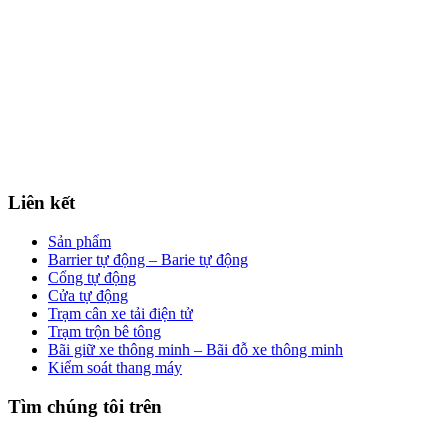
Liên kết
Sản phẩm
Barrier tự động – Barie tự động
Cổng tự động
Cửa tự động
Trạm cân xe tải điện tử
Trạm trộn bê tông
Bãi giữ xe thông minh – Bãi đỗ xe thông minh
Kiểm soát thang máy
Tìm chúng tôi trên