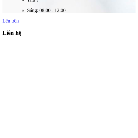
Sáng: 08:00 - 12:00
Lên trên
Liên hệ
Công ty cổ phần công nghệ và giải pháp tự động hóa Việt Nam
Adress: Số 15 lô A1, Đại Kim, Hoàng Mai, Hà Nội
Email: info@vass.net.vn
Điện thoại: 024 3 9956671
Hotline: 090 86 555 86