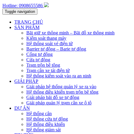
Hotline: 0908655586
Toggle navigation
TRANG CHỦ
SẢN PHẨM
Bãi giữ xe thông minh – Bãi đỗ xe thông minh
Kiểm soát thang máy
Hệ thống soát vé điện tử
Barrier tự động – Barie tự động
Cổng tự động
Cửa tự động
Trạm trộn bê tông
Trạm cân xe tải điện tử
Hệ thống kiểm soát vào ra an ninh
GIẢI PHÁP
Giải pháp hệ thống quản lý xe ra vào
Hệ thống điều khiển trạm trộn bê tông
Giải pháp bãi đỗ xe tự động
Giải pháp quản lý trạm cân xe ô tô
DỰ ÁN
Hệ thống cân
Hệ thống cửa tự động
Hệ thống điều khiển
Hệ thống giảm sát