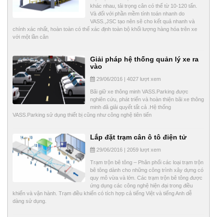
khác nhau, tải trọng cân có thể từ 10-120 tấn.
Và đối với phần mềm tính toán nhanh do
VASS.,JSC tạo nên sẽ cho kết quả nhanh và
chính xác nhất, hoàn toàn có thể xác định toàn bộ khối lượng hàng hóa trên xe
với một lần cân
Giải pháp hệ thống quản lý xe ra
vào
29/06/2016 | 4027 lượt xem
Bãi giữ xe thông minh VASS.Parking được
nghiên cứu, phát triển và hoàn thiện bãi xe thông
minh đã giải quyết tất cả .Hệ thống
VASS.Parking sử dụng thiết bị cũng như công nghệ tiên tiến
Lắp đặt trạm cân ô tô điện tử
29/06/2016 | 2059 lượt xem
Trạm trộn bê tông – Phân phối các loại trạm trộn
bê tông dành cho những công trình xây dựng có
quy mô vừa và lớn. Các trạm trộn bê tông được
ứng dụng các công nghệ hiện đại trong điều
khiển và vận hành. Trạm điều khiển có tích hợp cả tiếng Việt và tiếng Anh dễ
dàng sử dụng.