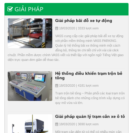
GIẢI PHÁP
Giải pháp bãi đỗ xe tự động
18/03/2020 | 3333 lượt xem
VASS cung cấp các giải pháp bãi đỗ xe tự động
với phần mềm thông minh VASS PARKING.
Quản lý hệ thống bãi xe thông minh một cách
đồng bộ, thông tin chi tiết chỉ với vài cái click
chuột. Phần mềm được chính VASS viết và thiết lập với ngôn ngữ Tiếng Việt giao
diện trực quan đơn giản dễ thao tác.
Hệ thống điều khiển trạm trộn bê
tông
18/03/2020 | 4181 lượt xem
Trạm trộn bê tông – Phân phối các loại trạm trộn
bê tông dành cho những công trình xây dựng có
quy mô vừa và lớn.
Giải pháp quản lý trạm cân xe ô tô
18/03/2020 | 3690 lượt xem
Một trạm cân điện tử có thể có nhiều mức cân