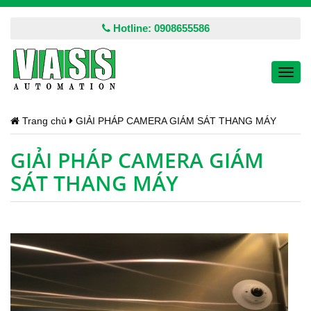
Hotline: 0908655586
Toggl
navig
Trang chủ
GIẢI PHÁP CAMERA GIÁM SÁT THANG MÁY
GIẢI PHÁP CAMERA GIÁM
SÁT THANG MÁY