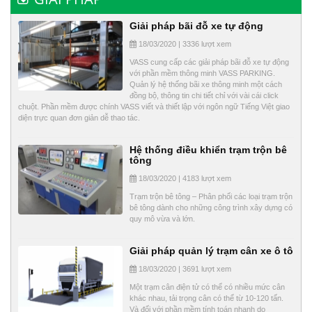
Giải pháp bãi đỗ xe tự động
18/03/2020 | 3336 lượt xem
VASS cung cấp các giải pháp bãi đỗ xe tự động
với phần mềm thông minh VASS PARKING.
Quản lý hệ thống bãi xe thông minh một cách
đồng bộ, thông tin chi tiết chỉ với vài cái click
chuột. Phần mềm được chính VASS viết và thiết lập với ngôn ngữ Tiếng Việt giao
diện trực quan đơn giản dễ thao tác.
Hệ thống điều khiển trạm trộn bê
tông
18/03/2020 | 4183 lượt xem
Trạm trộn bê tông – Phân phối các loại trạm trộn
bê tông dành cho những công trình xây dựng có
quy mô vừa và lớn.
Giải pháp quản lý trạm cân xe ô tô
18/03/2020 | 3691 lượt xem
Một trạm cân điện tử có thể có nhiều mức cân
khác nhau, tải trọng cân có thể từ 10-120 tấn.
Và đối với phần mềm tính toán nhanh do