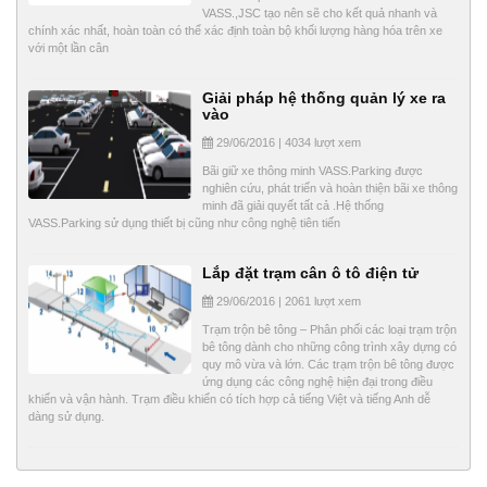
VASS.,JSC tạo nên sẽ cho kết quả nhanh và
chính xác nhất, hoàn toàn có thể xác định toàn bộ khối lượng hàng hóa trên xe
với một lần cân
Giải pháp hệ thống quản lý xe ra
vào
29/06/2016 | 4034 lượt xem
Bãi giữ xe thông minh VASS.Parking được
nghiên cứu, phát triển và hoàn thiện bãi xe thông
minh đã giải quyết tất cả .Hệ thống
VASS.Parking sử dụng thiết bị cũng như công nghệ tiên tiến
Lắp đặt trạm cân ô tô điện tử
29/06/2016 | 2061 lượt xem
Trạm trộn bê tông – Phân phối các loại trạm trộn
bê tông dành cho những công trình xây dựng có
quy mô vừa và lớn. Các trạm trộn bê tông được
ứng dụng các công nghệ hiện đại trong điều
khiển và vận hành. Trạm điều khiển có tích hợp cả tiếng Việt và tiếng Anh dễ
dàng sử dụng.