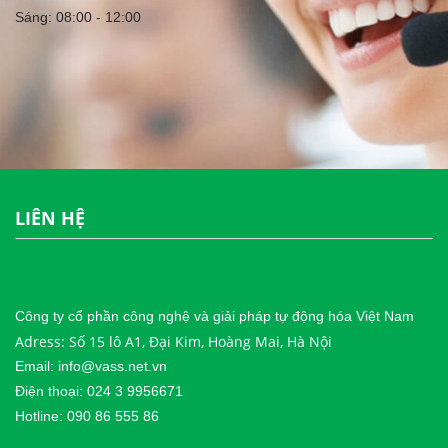
Sáng: 08:00 - 12:00
LIÊN HỆ
Công ty cổ phần công nghệ và giải pháp tự động hóa Việt Nam
Adress: Số 15 lô A1, Đại Kim, Hoàng Mai, Hà Nội
Email: info@vass.net.vn
Điện thoại: 024 3 9956671
Hotline: 090 86 555 86