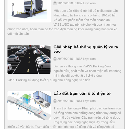
18/03/2020 | 3692 lượt xem
Một trạm cân điện tử có thể có nhiều mức cân
khác nhau, tải trọng cân có thể từ 10-120 tấn.
Và đối với phần mềm tính toán nhanh do
VASS.,JSC tạo nên sẽ cho kết quả nhanh và
chính xác nhất, hoàn toàn có thể xác định toàn bộ khối lượng hàng hóa trên xe
với một lần cân
Giải pháp hệ thống quản lý xe ra
vào
29/06/2016 | 4035 lượt xem
Bãi giữ xe thông minh VASS.Parking được
nghiên cứu, phát triển và hoàn thiện bãi xe thông
minh đã giải quyết tất cả .Hệ thống
VASS.Parking sử dụng thiết bị cũng như công nghệ tiên tiến
Lắp đặt trạm cân ô tô điện tử
29/06/2016 | 2061 lượt xem
Trạm trộn bê tông – Phân phối các loại trạm trộn
bê tông dành cho những công trình xây dựng có
quy mô vừa và lớn. Các trạm trộn bê tông được
ứng dụng các công nghệ hiện đại trong điều
khiển và vận hành. Trạm điều khiển có tích hợp cả tiếng Việt và tiếng Anh dễ