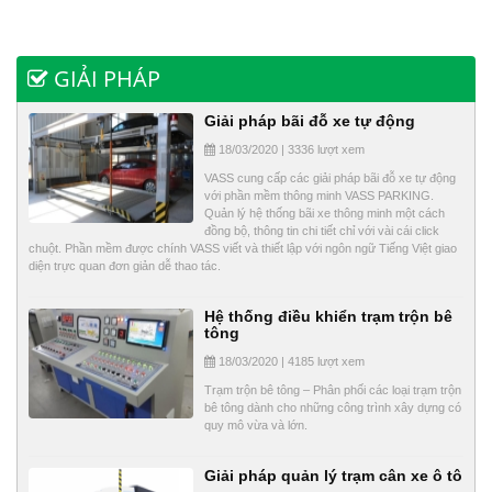
GIẢI PHÁP
Giải pháp bãi đỗ xe tự động
18/03/2020 | 3336 lượt xem
VASS cung cấp các giải pháp bãi đỗ xe tự động
với phần mềm thông minh VASS PARKING.
Quản lý hệ thống bãi xe thông minh một cách
đồng bộ, thông tin chi tiết chỉ với vài cái click
chuột. Phần mềm được chính VASS viết và thiết lập với ngôn ngữ Tiếng Việt giao
diện trực quan đơn giản dễ thao tác.
Hệ thống điều khiển trạm trộn bê
tông
18/03/2020 | 4185 lượt xem
Trạm trộn bê tông – Phân phối các loại trạm trộn
bê tông dành cho những công trình xây dựng có
quy mô vừa và lớn.
Giải pháp quản lý trạm cân xe ô tô