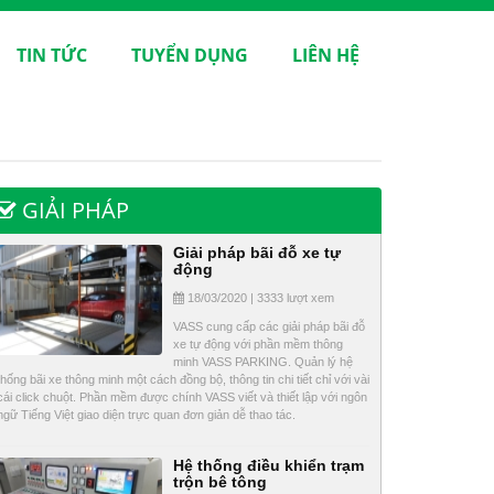
TIN TỨC
TUYỂN DỤNG
LIÊN HỆ
GIẢI PHÁP
Giải pháp bãi đỗ xe tự
động
18/03/2020 | 3333 lượt xem
VASS cung cấp các giải pháp bãi đỗ
xe tự động với phần mềm thông
minh VASS PARKING. Quản lý hệ
thống bãi xe thông minh một cách đồng bộ, thông tin chi tiết chỉ với vài
cái click chuột. Phần mềm được chính VASS viết và thiết lập với ngôn
ngữ Tiếng Việt giao diện trực quan đơn giản dễ thao tác.
Hệ thống điều khiển trạm
trộn bê tông