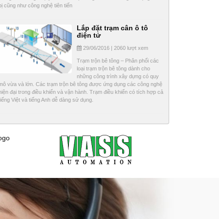
bị cũng như công nghệ tiên tiến
Lắp đặt trạm cân ô tô
điện tử
29/06/2016 | 2060 lượt xem
Trạm trộn bê tông – Phân phối các
loại trạm trộn bê tông dành cho
những công trình xây dựng có quy
mô vừa và lớn. Các trạm trộn bê tông được ứng dụng các công nghệ
hiện đại trong điều khiển và vận hành. Trạm điều khiển có tích hợp cả
tiếng Việt và tiếng Anh dễ dàng sử dụng.