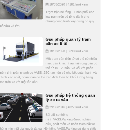
18/03/2020 | 4181 lượt xem
Trạm trộn bê tông – Phân phối các
loại trạm trộn bê tông dành cho
những công trình xây dựng có quy
mô vừa và lớn.
Giải pháp quản lý trạm
cân xe ô tô
18/03/2020 | 3690 lượt xem
Một trạm cân điện tử có thể có nhiều
mức cân khác nhau, tải trọng cân có
thể từ 10-120 tấn. Và đối với phần
mềm tính toán nhanh do VASS.,JSC tạo nên sẽ cho kết quả nhanh và
chính xác nhất, hoàn toàn có thể xác định toàn bộ khối lượng hàng
hóa trên xe với một lần cân
Giải pháp hệ thống quản
lý xe ra vào
29/06/2016 | 4027 lượt xem
Bãi giữ xe thông
minh VASS.Parking được nghiên
cứu, phát triển và hoàn thiện bãi xe
thông minh đã giải quyết tất cả .Hệ thống VASS.Parking sử dụng thiết