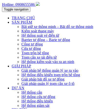
Hotline: 0908655586
Toggle navigation
TRANG CHỦ
SẢN PHẨM
Bãi giữ xe thông minh – Bãi đỗ xe thông minh
Kiểm soát thang máy
Hệ thống soát vé điện tử
Barrier tự động – Barie tự động
Cổng tự động
Cửa tự động
Trạm trộn bê tông
Trạm cân xe tải điện tử
Hệ thống kiểm soát vào ra an ninh
GIẢI PHÁP
Giải pháp hệ thống quản lý xe ra vào
Hệ thống điều khiển trạm trộn bê tông
Giải pháp bãi đỗ xe tự động
Giải pháp quản lý trạm cân xe ô tô
DỰ ÁN
Hệ thống cân
Hệ thống cửa tự động
Hệ thống điều khiển
Hệ thống giảm sát