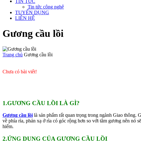
TIN TỨC
Tin tức công nghệ
TUYỂN DỤNG
LIÊN HỆ
Gương cầu lồi
Trang chủ
Gương cầu lồi
Chưa có bài viết!
1.GƯƠNG CẦU LỒI LÀ GÌ?
Gương cầu lồi
là sản phẩm rất quan trọng trong ngành Giao thông. 
về phía rìa, phản xạ ở rìa có góc rộng hơn so với tâm gương nên nó s
hiểm.
2.ỨNG DỤNG CỦA GƯƠNG CẦU LỒI