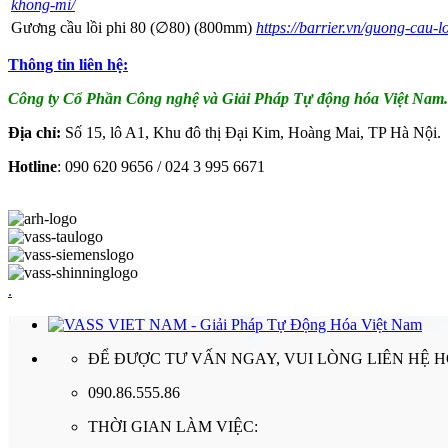
khong-mi/
Gương cầu lồi phi 80 (∅80) (800mm)
https://barrier.vn/guong-cau-
Thông tin liên hệ:
Công ty Cổ Phần Công nghệ và Giải Pháp Tự động hóa Việt Nam.
Địa chỉ:
Số 15, lô A1, Khu đô thị Đại Kim, Hoàng Mai, TP Hà Nội.
Hotline
: 090 620 9656 / 024 3 995 6671
.
ĐỂ ĐƯỢC TƯ VẤN NGAY, VUI LÒNG LIÊN HỆ 
090.86.555.86
THỜI GIAN LÀM VIỆC: