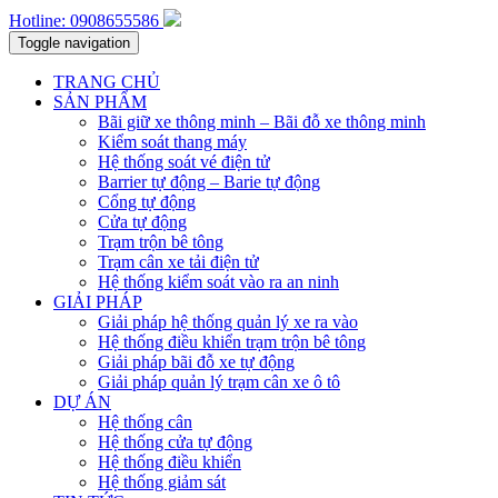
Hotline: 0908655586
Toggle navigation
TRANG CHỦ
SẢN PHẨM
Bãi giữ xe thông minh – Bãi đỗ xe thông minh
Kiểm soát thang máy
Hệ thống soát vé điện tử
Barrier tự động – Barie tự động
Cổng tự động
Cửa tự động
Trạm trộn bê tông
Trạm cân xe tải điện tử
Hệ thống kiểm soát vào ra an ninh
GIẢI PHÁP
Giải pháp hệ thống quản lý xe ra vào
Hệ thống điều khiển trạm trộn bê tông
Giải pháp bãi đỗ xe tự động
Giải pháp quản lý trạm cân xe ô tô
DỰ ÁN
Hệ thống cân
Hệ thống cửa tự động
Hệ thống điều khiển
Hệ thống giảm sát