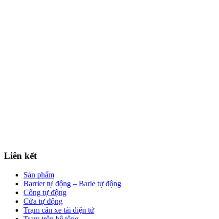
Điện thoại: 024 3 9956671
Hotline: 090 86 555 86
Liên kết
Sản phẩm
Barrier tự động – Barie tự động
Cổng tự động
Cửa tự động
Trạm cân xe tải điện tử
Trạm trộn bê tông