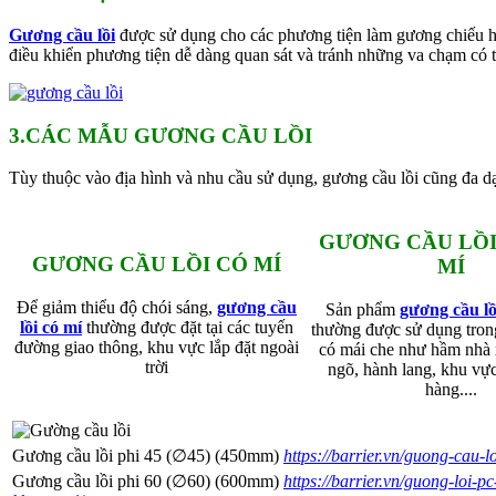
Gương cầu lồi
được sử dụng cho các phương tiện làm gương chiếu hậ
điều khiển phương tiện dễ dàng quan sát và tránh những va chạm có t
3.CÁC MẪU GƯƠNG CẦU LỒI
Tùy thuộc vào địa hình và nhu cầu sử dụng, gương cầu lồi cũng đa d
GƯƠNG CẦU LỒ
GƯƠNG CẦU LỒI CÓ MÍ
MÍ
Để giảm thiểu độ chói sáng,
gương cầu
Sản phẩm
gương cầu l
lồi có mí
thường được đặt tại các tuyến
thường được sử dụng tron
đường giao thông, khu vực lắp đặt ngoài
có mái che như hầm nhà x
trời
ngõ, hành lang, khu vực
hàng....
Gương cầu lồi phi 45 (∅45) (450mm)
https://barrier.vn/guong-cau-
Gương cầu lồi phi 60 (∅60) (600mm)
https://barrier.vn/guong-loi-