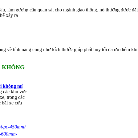
u, làm gương cầu quan sát cho ngành giao thông, nó thường được đặt 
hể xảy ra
ạng về tính năng cũng như kích thước giúp phát huy tối đa ưu điểm kh
I KHÔNG
ồi không mí
g các khu vực
e, trong các
 bãi xe cửa
loi-pc-450mm/
pc-600mm-